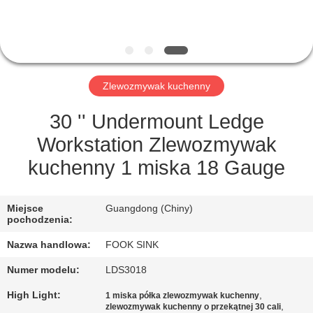
KONTROLA
JAKOŚCI
SKONTAKTUJ
Zlewozmywak kuchenny
SIĘ
Z
30 '' Undermount Ledge
NAMI
Workstation Zlewozmywak
kuchenny 1 miska 18 Gauge
POPROSIĆ
O
Miejsce
Guangdong (Chiny)
pochodzenia:
WYCENĘ
Nazwa handlowa:
FOOK SINK
Numer modelu:
LDS3018
SITEMAP
High Light:
,
1 miska półka zlewozmywak kuchenny
,
zlewozmywak kuchenny o przekątnej 30 cali