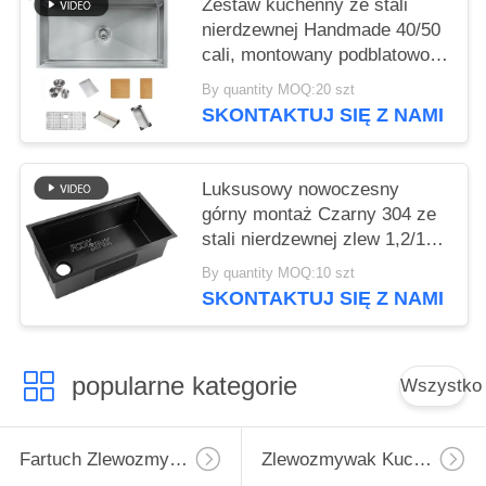
Zestaw kuchenny ze stali
nierdzewnej Handmade 40/50
cali, montowany podblatowo,
pojedyncza i podwójna
By quantity MOQ:20 szt
komora, powierzchnia
SKONTAKTUJ SIĘ Z NAMI
szczotkowana
Luksusowy nowoczesny
górny montaż Czarny 304 ze
stali nierdzewnej zlew 1,2/1,5
mm grubość Ręcznie
By quantity MOQ:10 szt
wykonany Ledge Kuchnia
SKONTAKTUJ SIĘ Z NAMI
zlew szczotkowany
wykończenie Podmontujące
stanowisko pracy zlewy z
popularne kategorie
Wszystko
akcesoriami
Fartuch Zlewozmywak Ze Stali Nierdzewnej
Zlewozmywak Kuchenny Ze Stali Nierdzewnej