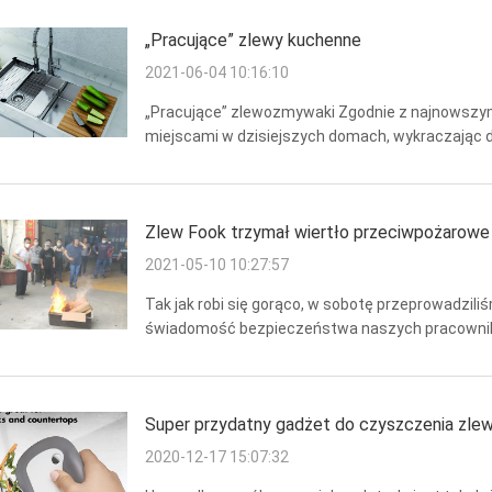
„Pracujące” zlewy kuchenne
2021-06-04 10:16:10
„Pracujące” zlewozmywaki Zgodnie z najnowszym
miejscami w dzisiejszych domach, wykraczając da
rozrywkowe, stanowiska pracy domowej, obszary 
w ...
Zlew Fook trzymał wiertło przeciwpożarowe
2021-05-10 10:27:57
Tak jak robi się gorąco, w sobotę przeprowadzi
świadomość bezpieczeństwa naszych pracownikó
bezpieczeństwa naszych pracowników i produkcj
Super przydatny gadżet do czyszczenia zle
2020-12-17 15:07:32