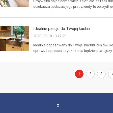
Umywalka na półcema wiele zalet, ale jest tak du
ociekacza podczas jego pracy, kiedy to obrzydliw
się małe narzędzia do pomocy, takie jak te trzy uro
Idealnie pasuje do Twojej kuchni
2020-08-18 13:12:29
Idealnie dopasowany do Twojej kuchni, ten dw
sprawi, że proces czyszczenia będzie łatwiejszy 
jest tradycyjnym zlewozmywakiem, który jest mon
1
2
3
O