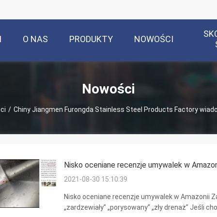
SK
M
O NAS
PRODUKTY
NOWOŚCI
Nowości
ci
/
Chiny Jiangmen Furongda Stainless Steel Products Factory wiad
Nisko oceniane recenzje umywalek w Amazon
2021-08-30 15:10:39
Nisko oceniane recenzje umywalek w Amazonii Z
„zardzewiały” „porysowany” „zły drenaż” Jeśli ch