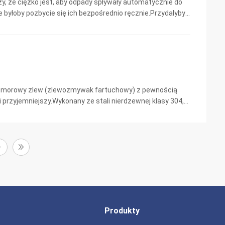
ży, że ciężko jest, aby odpady spływały automatycznie do
e byłoby pozbycie się ich bezpośrednio ręcznie.Przydałyby
cze małe skrobaki, które nie tylko u...
ukomorowy zlew (zlewozmywak fartuchowy) z pewnością
i przyjemniejszy.Wykonany ze stali nierdzewnej klasy 304,
towany bezpośrednio na szafce z instalacją na ...
Produkty