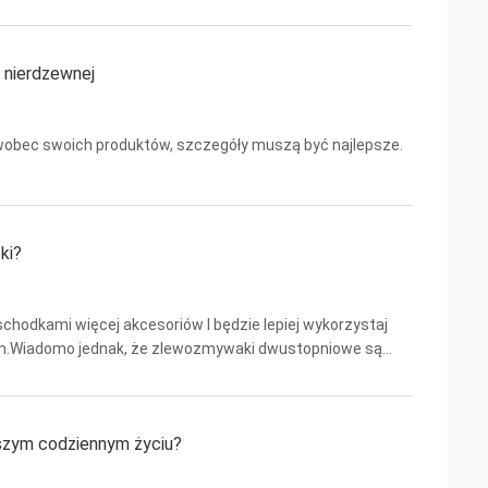
rzyetapowy proces: Pierwszy krok jest piaskowanie, ...
 nierdzewnej
obec swoich produktów, szczegóły muszą być najlepsze.
ki?
odkami więcej akcesoriów I będzie lepiej wykorzystaj
kiem.Wiadomo jednak, że zlewozmywaki dwustopniowe są
mywaki jednostopniowe.Jak znaleźć równowagę między tymi
aszym codziennym życiu?