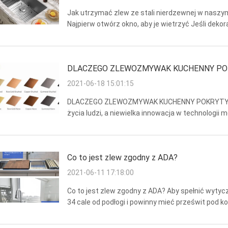
Jak utrzymać zlew ze stali nierdzewnej w naszym
Najpierw otwórz okno, aby je wietrzyć Jeśli dek
kuchennego ze stali nierdzewnej, należy pamiętać,
DLACZEGO ZLEWOZMYWAK KUCHENNY PO
2021-06-18 15:01:15
DLACZEGO ZLEWOZMYWAK KUCHENNY POKRYTY PVD
życia ludzi, a niewielka innowacja w technologii 
powłoka PVD? Fizyczne osadzanie z fazy gazowe
...
Co to jest zlew zgodny z ADA?
2021-06-11 17:18:00
Co to jest zlew zgodny z ADA? Aby spełnić wyty
34 cale od podłogi i powinny mieć prześwit pod ko
od 11 do 25 cali. Dlaczego warto wybrać zlew zgodn