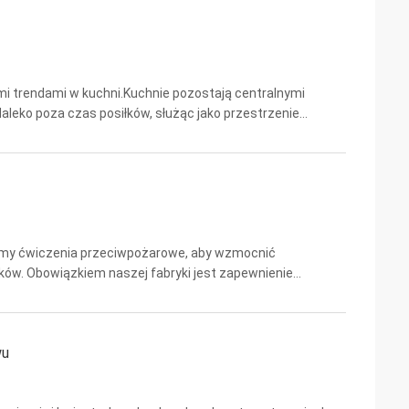
i trendami w kuchni.Kuchnie pozostają centralnymi
leko poza czas posiłków, służąc jako przestrzenie
rzemieślnicze, domowe biura i wiele więcej.Każdy element
liśmy ćwiczenia przeciwpożarowe, aby wzmocnić
w. Obowiązkiem naszej fabryki jest zapewnienie
i.
wu