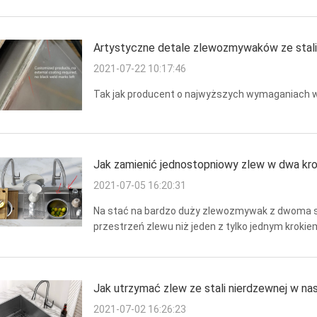
dobrym rozwiązaniem, zlew PVD przejdzie przez t
Artystyczne detale zlewozmywaków ze stali
2021-07-22 10:17:46
Tak jak producent o najwyższych wymaganiach w
Jak zamienić jednostopniowy zlew w dwa kro
2021-07-05 16:20:31
Na stać na bardzo duży zlewozmywak z dwoma sch
przestrzeń zlewu niż jeden z tylko jednym kro
trudniejsze do wykonania i droższe niż zlewoz
...
Jak utrzymać zlew ze stali nierdzewnej w n
2021-07-02 16:26:23