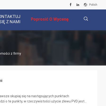
Polish
ONTAKTUJ
Poprosić O Wycenę
SIĘ Z NAMI
描
omości z firmy
述
ii
awsze skupiaj się na następujących punktach
odzi o te punkty, w rzeczywistości użycie zlewu PVD jest