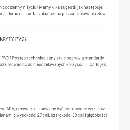
 codziennym życiu? Mamy kilka sugestii, jak następuje,
oracja domu nie została ukończona po zainstalowaniu zlewu
 że bardzo ważne jest, aby otworzyć okno i ...
KRYTY PVD?
? Postęp technologiczny stale poprawia standardy
może prowadzić do nieoczekiwanych korzyści. . 1. Co to jest
j (PVD) to metoda wytwarzania twardych powłok na bazie
czne ADA, umywalki nie powinny być montowane wyżej niż
lanami o wysokości 27 cali, szerokości 30 cali i głębokości
y z ADA? ja faIrmaly i Profesjonalny być ...