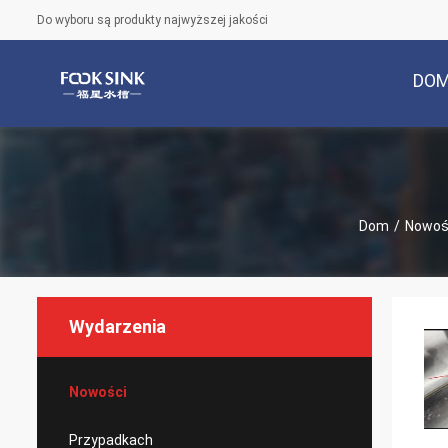
Do wyboru są produkty najwyższej jakości
DO
Dom
/
Nowoś
Wydarzenia
Nowości
Przypadkach