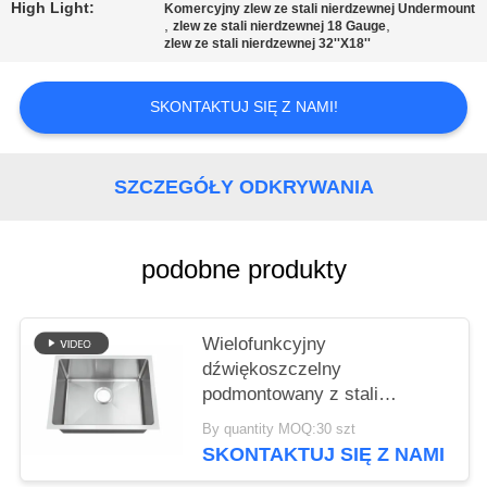
PRIVACY
High Light:
Komercyjny zlew ze stali nierdzewnej Undermount
,
,
zlew ze stali nierdzewnej 18 Gauge
POLICY
zlew ze stali nierdzewnej 32''X18''
SKONTAKTUJ SIĘ Z NAMI!
SZCZEGÓŁY ODKRYWANIA
podobne produkty
Wielofunkcyjny
dźwiękoszczelny
podmontowany z stali
nierdzewnej 304 zlewy
By quantity MOQ:30 szt
kuchenne na zamówienie
SKONTAKTUJ SIĘ Z NAMI
ręcznie wykonane