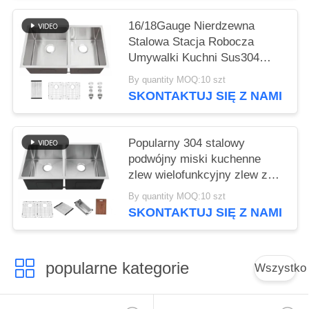
kwadratowe pojedyncze miski
zlewy użyteczności
16/18Gauge Nierdzewna
Fregaderos De Cocina
Stalowa Stacja Robocza
Umywalki Kuchni Sus304
Szczotkowane 32x19 cali
By quantity MOQ:10 szt
Podwójny zlew do kuchni
SKONTAKTUJ SIĘ Z NAMI
Hotel
Popularny 304 stalowy
podwójny miski kuchenne
zlew wielofunkcyjny zlew z
akcesoriami
By quantity MOQ:10 szt
SKONTAKTUJ SIĘ Z NAMI
popularne kategorie
Wszystko