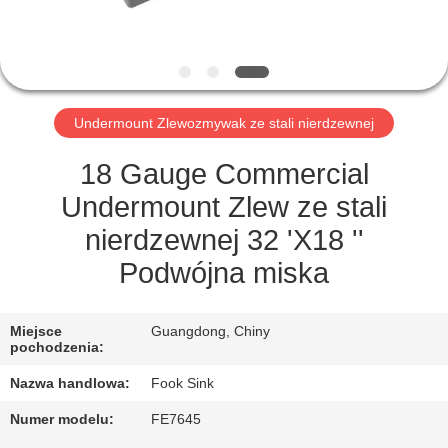
KONTROLA
JAKOŚCI
SKONTAKTUJ
Undermount Zlewozmywak ze stali nierdzewnej
SIĘ
Z
18 Gauge Commercial
NAMI
Undermount Zlew ze stali
nierdzewnej 32 'X18 ''
POPROSIĆ
Podwójna miska
O
WYCENĘ
Miejsce
Guangdong, Chiny
pochodzenia:
Nazwa handlowa:
Fook Sink
SITEMAP
Numer modelu:
FE7645