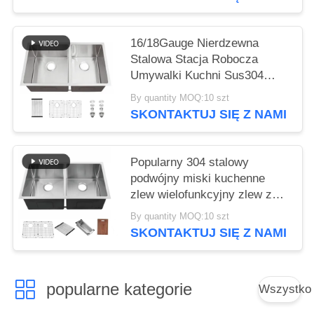
ręcznie wykonane
kwadratowe pojedyncze miski
zlewy użyteczności
16/18Gauge Nierdzewna
Fregaderos De Cocina
Stalowa Stacja Robocza
Umywalki Kuchni Sus304
Szczotkowane 32x19 cali
By quantity MOQ:10 szt
Podwójny zlew do kuchni
SKONTAKTUJ SIĘ Z NAMI
Hotel
Popularny 304 stalowy
podwójny miski kuchenne
zlew wielofunkcyjny zlew z
akcesoriami
By quantity MOQ:10 szt
SKONTAKTUJ SIĘ Z NAMI
popularne kategorie
Wszystko