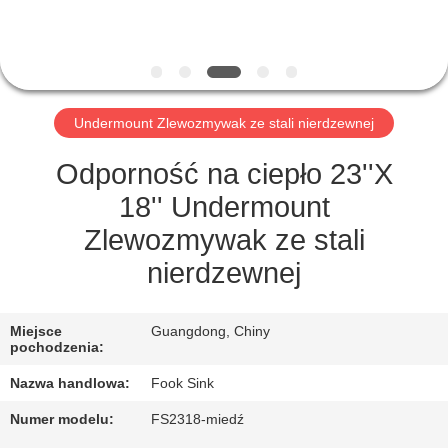
KONTROLA
JAKOŚCI
SKONTAKTUJ
Undermount Zlewozmywak ze stali nierdzewnej
SIĘ
Z
Odporność na ciepło 23''X
NAMI
18'' Undermount
Zlewozmywak ze stali
POPROSIĆ
nierdzewnej
O
WYCENĘ
Miejsce
Guangdong, Chiny
pochodzenia:
Nazwa handlowa:
Fook Sink
SITEMAP
Numer modelu:
FS2318-miedź