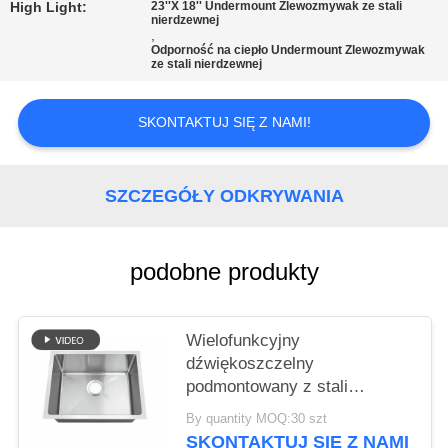
PRIVACY
High Light:
23''X 18'' Undermount Zlewozmywak ze stali
nierdzewnej
POLICY
,
Odporność na ciepło Undermount Zlewozmywak
ze stali nierdzewnej
SKONTAKTUJ SIĘ Z NAMI!
SZCZEGÓŁY ODKRYWANIA
podobne produkty
Wielofunkcyjny
dźwiękoszczelny
podmontowany z stali
nierdzewnej 304 zlewy
By quantity MOQ:30 szt
kuchenne na zamówienie
SKONTAKTUJ SIĘ Z NAMI