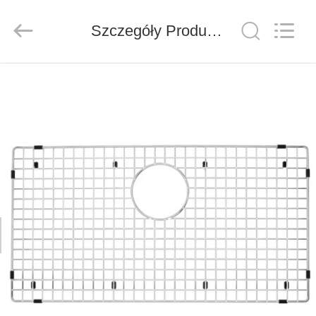
Products
Factory.
All
Szczegóły Produktu
Rights
Reserved.
Developed
by
ECER
DOM
PRODUKTY
O
NAS
WYCIECZKA
PO
FABRYCE