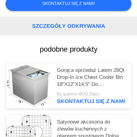
PRIVACY
SKONTAKTUJ SIĘ Z NAMI!
POLICY
SZCZEGÓŁY ODKRYWANIA
podobne produkty
Gorąca sprzedaż Latem 28Qt
Drop-In Ice Chest Cooler Bin
18"X12"X14.5" Do
przechowywania 304 316
By quantity MOQ:20pcs
Nierdzewna Chłodnia lodowa
SKONTAKTUJ SIĘ Z NAMI
Bin zimne wino piwo Outdoor
Ice Bin Popularne w Europie i
Ameryce
Satynowe akcesoria do
zlewów kuchennych z
otworem spustowym Dolna