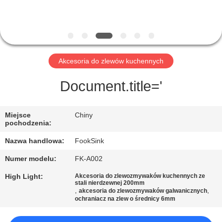
KONTROLA
JAKOŚCI
SKONTAKTUJ
Akcesoria do zlewów kuchennych
SIĘ
Z
Document.title='
NAMI
Miejsce
Chiny
pochodzenia:
POPROSIĆ
Nazwa handlowa:
FookSink
O
Numer modelu:
FK-A002
WYCENĘ
High Light:
Akcesoria do zlewozmywaków kuchennych ze
stali nierdzewnej 200mm
,
,
akcesoria do zlewozmywaków galwanicznych
SITEMAP
ochraniacz na zlew o średnicy 6mm