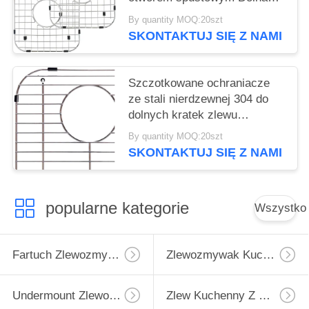
siatka Protector Suszarka 2
By quantity MOQ:20szt
szt. Zestaw
SKONTAKTUJ SIĘ Z NAMI
Szczotkowane ochraniacze
ze stali nierdzewnej 304 do
dolnych kratek zlewu
kuchennego
By quantity MOQ:20szt
SKONTAKTUJ SIĘ Z NAMI
popularne kategorie
Wszystko
Fartuch Zlewozmywak Ze Stali Nierdzewnej
Zlewozmywak Kuchenny Ze Stali Nierdzewnej
Undermount Zlewozmywak Ze Stali Nierdzewnej
Zlew Kuchenny Z Ociekaczem